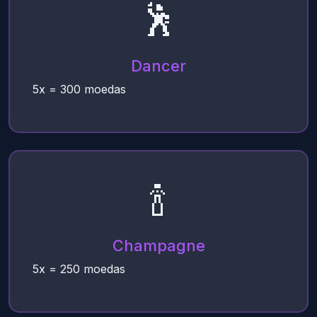
🕺
Dancer
5x = 300 moedas
🍾
Champagne
5x = 250 moedas