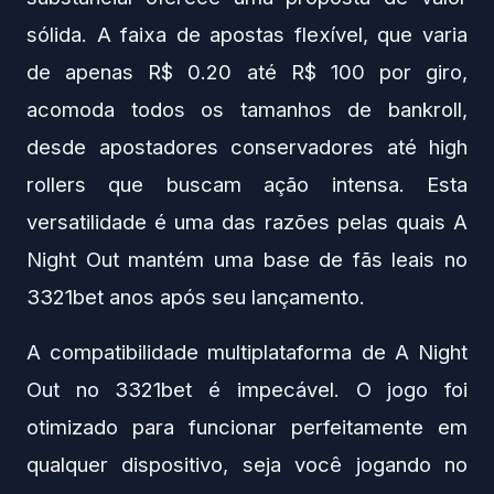
sólida. A faixa de apostas flexível, que varia
de apenas R$ 0.20 até R$ 100 por giro,
acomoda todos os tamanhos de bankroll,
desde apostadores conservadores até high
rollers que buscam ação intensa. Esta
versatilidade é uma das razões pelas quais A
Night Out mantém uma base de fãs leais no
3321bet anos após seu lançamento.
A compatibilidade multiplataforma de A Night
Out no 3321bet é impecável. O jogo foi
otimizado para funcionar perfeitamente em
qualquer dispositivo, seja você jogando no