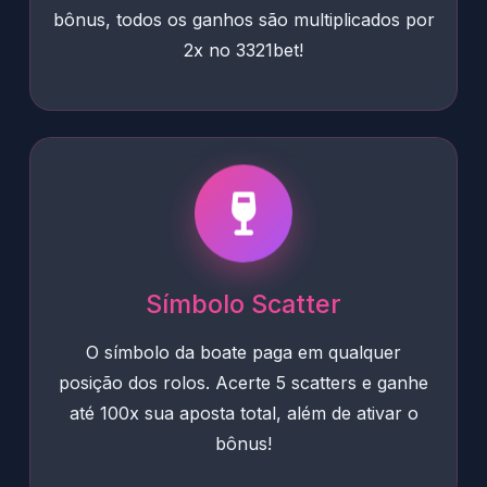
bônus, todos os ganhos são multiplicados por
2x no 3321bet!
Símbolo Scatter
O símbolo da boate paga em qualquer
posição dos rolos. Acerte 5 scatters e ganhe
até 100x sua aposta total, além de ativar o
bônus!