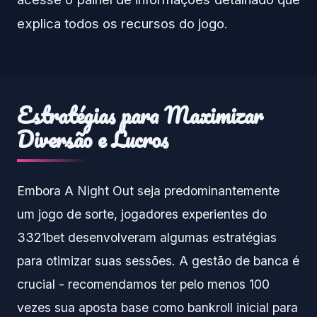
explica todos os recursos do jogo.
Estratégias para Maximizar
Diversão e Lucros
Embora A Night Out seja predominantemente
um jogo de sorte, jogadores experientes do
3321bet desenvolveram algumas estratégias
para otimizar suas sessões. A gestão de banca é
crucial - recomendamos ter pelo menos 100
vezes sua aposta base como bankroll inicial para