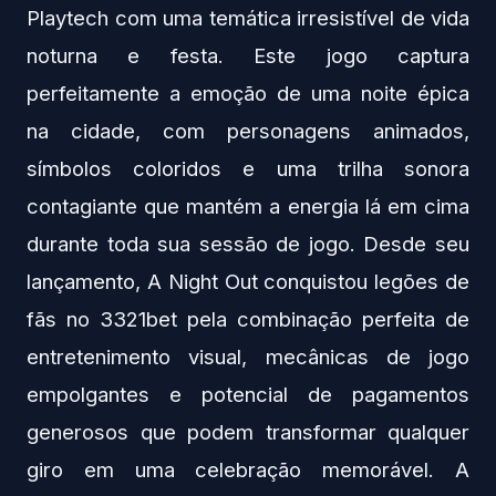
Playtech com uma temática irresistível de vida
noturna e festa. Este jogo captura
perfeitamente a emoção de uma noite épica
na cidade, com personagens animados,
símbolos coloridos e uma trilha sonora
contagiante que mantém a energia lá em cima
durante toda sua sessão de jogo. Desde seu
lançamento, A Night Out conquistou legões de
fãs no 3321bet pela combinação perfeita de
entretenimento visual, mecânicas de jogo
empolgantes e potencial de pagamentos
generosos que podem transformar qualquer
giro em uma celebração memorável. A