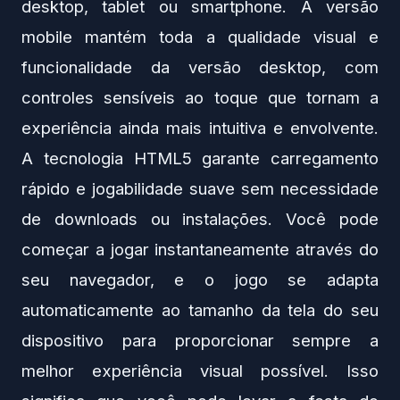
desktop, tablet ou smartphone. A versão
mobile mantém toda a qualidade visual e
funcionalidade da versão desktop, com
controles sensíveis ao toque que tornam a
experiência ainda mais intuitiva e envolvente.
A tecnologia HTML5 garante carregamento
rápido e jogabilidade suave sem necessidade
de downloads ou instalações. Você pode
começar a jogar instantaneamente através do
seu navegador, e o jogo se adapta
automaticamente ao tamanho da tela do seu
dispositivo para proporcionar sempre a
melhor experiência visual possível. Isso