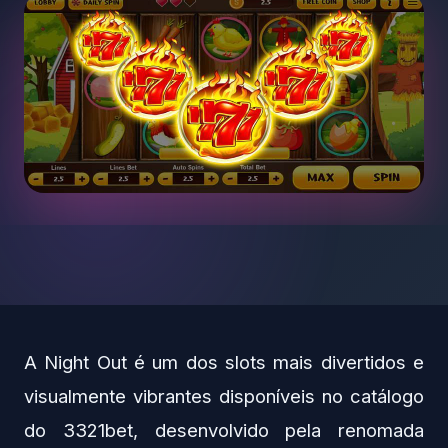
A Night Out é um dos slots mais divertidos e
visualmente vibrantes disponíveis no catálogo
do 3321bet, desenvolvido pela renomada