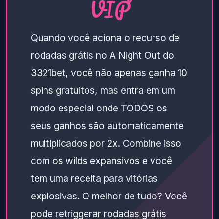
VIP
Quando você aciona o recurso de
rodadas grátis no A Night Out do
3321bet, você não apenas ganha 10
spins gratuitos, mas entra em um
modo especial onde TODOS os
seus ganhos são automaticamente
multiplicados por 2x. Combine isso
com os wilds expansivos e você
tem uma receita para vitórias
explosivas. O melhor de tudo? Você
pode retriggerar rodadas grátis