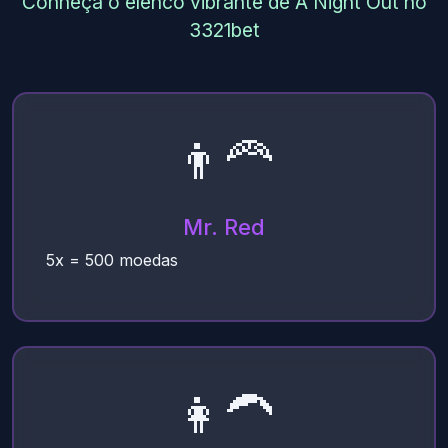
Conheça o elenco vibrante de A Night Out no
3321bet
👨‍🦰
Mr. Red
5x = 500 moedas
👩‍🦱