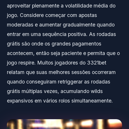
aproveitar plenamente a volatilidade média do
jogo. Considere começar com apostas
moderadas e aumentar gradualmente quando
entrar em uma sequência positiva. As rodadas
grátis são onde os grandes pagamentos
acontecem, então seja paciente e permita que o
jogo respire. Muitos jogadores do 3321bet
relatam que suas melhores sessões ocorreram
quando conseguiram retriggerar as rodadas
grátis múltiplas vezes, acumulando wilds
expansivos em vários rolos simultaneamente.