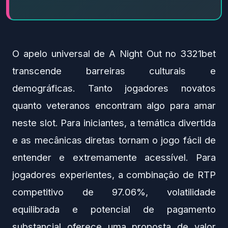
O apelo universal de A Night Out no 3321bet
transcende barreiras culturais e
demográficas. Tanto jogadores novatos
quanto veteranos encontram algo para amar
neste slot. Para iniciantes, a temática divertida
e as mecânicas diretas tornam o jogo fácil de
entender e extremamente acessível. Para
jogadores experientes, a combinação de RTP
competitivo de 97.06%, volatilidade
equilibrada e potencial de pagamento
substancial oferece uma proposta de valor