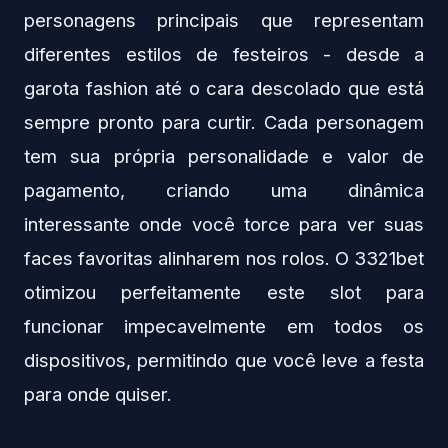
personagens principais que representam
diferentes estilos de festeiros - desde a
garota fashion até o cara descolado que está
sempre pronto para curtir. Cada personagem
tem sua própria personalidade e valor de
pagamento, criando uma dinâmica
interessante onde você torce para ver suas
faces favoritas alinharem nos rolos. O 3321bet
otimizou perfeitamente este slot para
funcionar impecavelmente em todos os
dispositivos, permitindo que você leve a festa
para onde quiser.