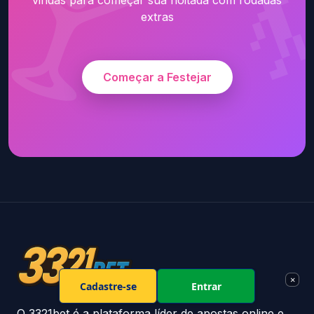
extras
Começar a Festejar
×
Cadastre-se
Entrar
O 3321bet é a plataforma líder de apostas online e