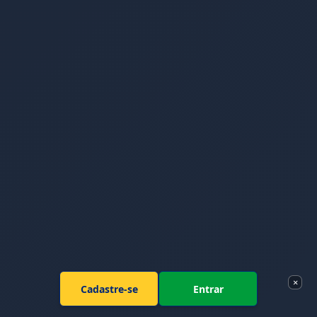
×
Cadastre-se
Entrar